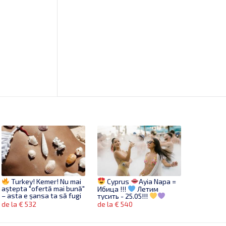
Turkey! Kemer! Nu mai
Cyprus
Ayia Napa =
aștepta "ofertă mai bună"
Ибица !!!
Летим
– asta e șansa ta să fugi
тусить - 25.05!!!
din rutină!
de la € 532
de la € 540