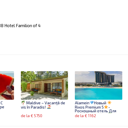
8 Hotel Familion of 4
 С
Maldive – Vacanță de
Alamein
Новый
оре
vis în Paradis!
Rixos Premium 5
-
Роскошный отель Для
VIP туристов
de la € 5750
de la € 1162
Бронируй сейчас!