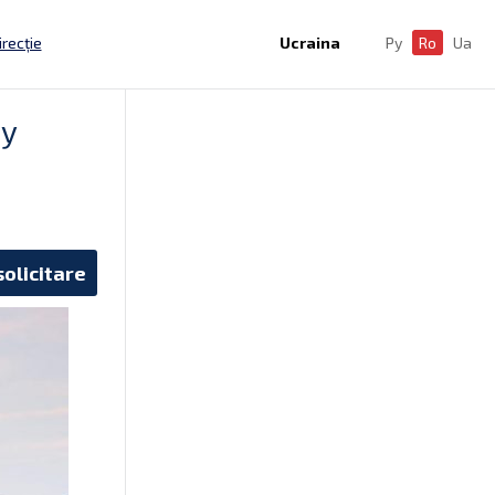
irecție
Ucraina
Ру
Ro
Ua
цу
solicitare