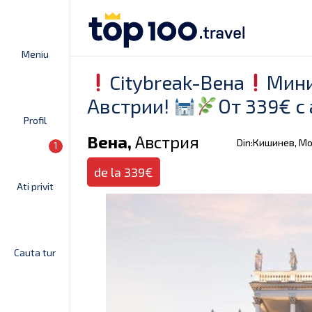
Meniu
Citybreak-Вена
Мини
Австрии!
От 339€ с 
Profil
Вена,
Австрия
Din:Кишинев, М
1
de la 339€
Ati privit
Cauta tur