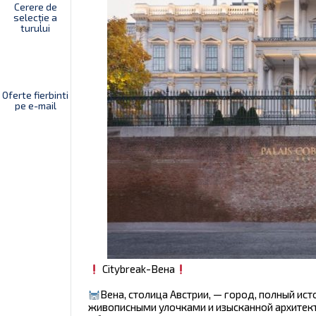
Cerere de
selecție a
turului
Oferte fierbinti
pe e-mail
Citybreak-Вена
Вена, столица Австрии, — город, полный ист
живописными улочками и изысканной архитект