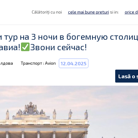
Călătoriți cu noi
cele mai bune preturi
si in:
orice d
 тур на 3 ночи в богемную столи
авиа!
Звони сейчас!
олдова
Транспорт : Avion
12.04.2025
Lasă o 