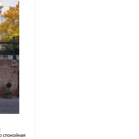
с
о спокойная