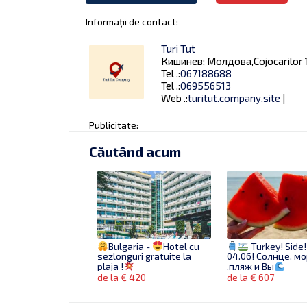
Informații de contact:
Turi Tut
Кишинев; Молдова,Cojocarilor 1
Tel .:
067188688
Tel .:
069556513
Web .:
turitut.company.site
|
Publicitate:
Căutând acum
Bulgaria -
Hotel cu
Turkey! Side!
sezlonguri gratuite la
04.06! Солнце, м
plaja !
,пляж и Вы
de la € 420
de la € 607