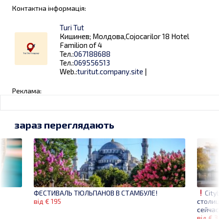
Контактна інформація:
Turi Tut
Кишинев; Молдова,Cojocarilor 18 Hotel
Familion of 4
Тел.:
067188688
Тел.:
069556513
Web.:
turitut.company.site
|
Реклама:
зараз переглядають
City
ФЕСТИВАЛЬ ТЮЛЬПАНОВ В СТАМБУЛЕ!
столиц
від € 195
сейчас
від € 