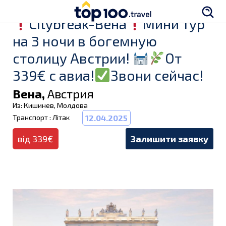
Citybreak-Вена
Мини тур
на 3 ночи в богемную
столицу Австрии!
От
339€ с авиа!
Звони сейчас!
Вена,
Австрия
Из: Кишинев, Молдова
Транспорт : Літак
12.04.2025
від 339€
Залишити заявку