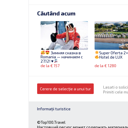
Căutând acum
Зимняя сказка в
Super Oferta 2
Romania — начинаем с
Hotel de LUX
27.12!
♥
de la € 157
de la € 1280
Lasati o solic
Cerere de selecție a unui tur
Primiti cele m
Informații turistice
Muntenegru cu zbor
direct din Chișinău
#DarturPrim
©Top100.Travel
de la € 390
Настоящий ресурс может содержать материалы