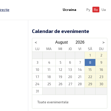
irecție
Ucraina
Ру
Ro
Ua
Calendar de evenimente
LU
MA
MI
JO
VI
SÂ
DU
1
2
3
4
5
6
7
8
9
10
11
12
13
14
15
16
17
18
19
20
21
22
23
24
25
26
27
28
29
30
31
Toate evenimentele