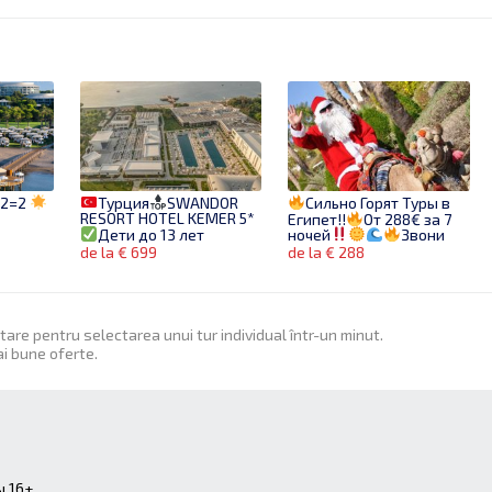
+2=2
Турция
SWANDOR
Сильно Горят Туры в
RESORT HOTEL KEMER 5*
Египет!!
От 288€ за 7
Дети до 13 лет
ночей
Звони
отдыхают бесплатно*
сейчас!
de la € 699
de la € 288
itare pentru selectarea unui tur individual într-un minut.
ai bune oferte.
 16+