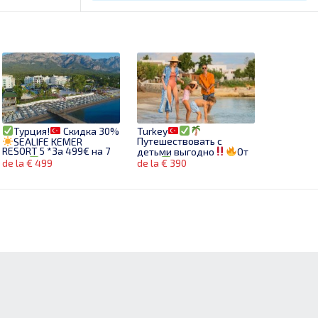
Турция!
Скидка 30%
Turkey
Путешествовать с
SEALIFE KEMER
RESORT 5 *За 499€ на 7
детьми выгодно
От
дней!
Бронируй
390€
Бронируй сейчас!
de la € 499
de la € 390
сейчас!