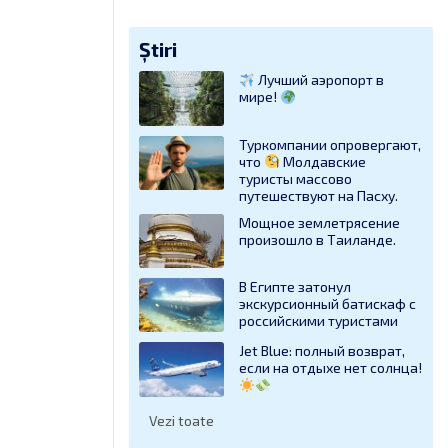
Știri
Лучший аэропорт в
мире!
Туркомпании опровергают,
что
Молдавские
туристы массово
путешествуют на Пасху.
Мощное землетрясение
произошло в Таиланде.
В Египте затонул
экскурсионный батискаф с
российскими туристами
Jet Blue: полный возврат,
если на отдыхе нет солнца!
Vezi toate