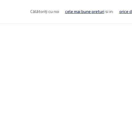
Călătoriți cu noi
cele mai bune preturi
si in:
orice d