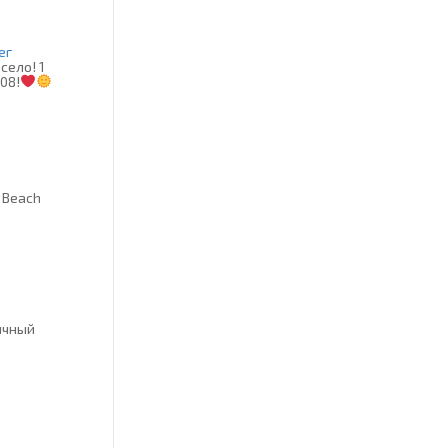
ег
село! 1
.08!
s Beach
ичный