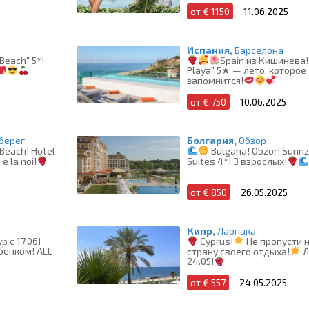
от € 1150
11.06.2025
Испания,
Барселона
 Beach" 5*!
Spain из Кишинева!
Playa" 5★ — лето, которое
запомнится!
от € 750
10.06.2025
берег
Болгария,
Обзор
 Beach! Hotel
Bulgaria! Obzor! Sunriz
e la noi!
Suites 4*! 3 взрослых!
от € 850
26.05.2025
Кипр,
Ларнака
 с 17.06!
Cyprus!
Не пропусти 
бёнком! ALL
страну своего отдыха!
Л
24.05!
от € 557
24.05.2025