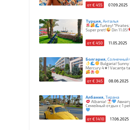
от € 455
07.09.2025
Турция,
Анталья
Turkey! "Pirates
Super pret!
Din 11.05!
от € 450
11.05.2025
Болгария,
Солнечный 
Bulgaria! Sunny
Mercury 4★! Vacanța ta 
от € 345
08.06.2025
Албания,
Тирана
Albania!
Авиатур
Семейный отдых с 1 ре
от € 1410
17.06.2025