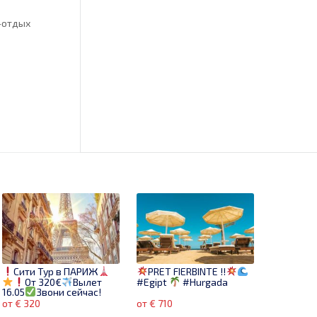
м-отдых
Сити Тур в ПАРИЖ
PRET FIERBINTE !!
От 320€
Вылет
#Egipt
#Hurgada
16.05
Звони сейчас!
от € 320
от € 710