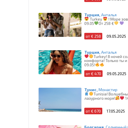
Турция,
Анталья
Turkey
! Море зо
09.05
От 258 €
от € 258
09.05.2025
Турция,
Анталья
Turkey! 8 ночей с
комфорта! Только ты и
09.05!
от € 470
09.05.2025
Тунис,
Монастир
Tunisia! Волшебны
лазурного моря!
1
от € 670
17.05.2025
Болгария,
Солнечный 