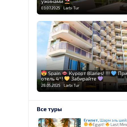
ужинами
03.07.2025 Larbi Tur
Spain
Курорт Blanes! !!!
При
отель 4*!
Забирайте
28.05.2025 Larbi Tur
Все туры
Египет,
Шарм эль шей
Egypt!
Last Minu