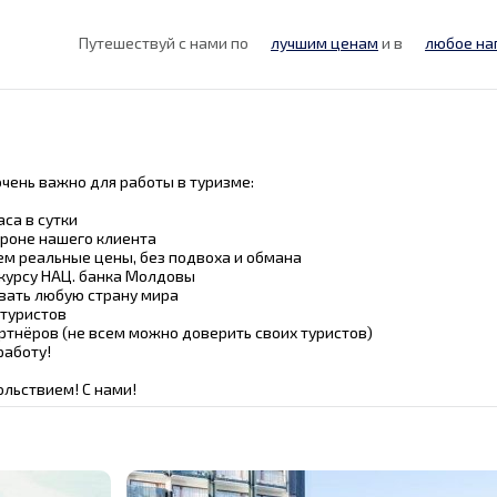
Путешествуй с нами по
лучшим ценам
и в
любое на
о очень важно для работы в туризме:
аса в сутки
ороне нашего клиента
аем реальные цены, без подвоха и обмана
 курсу НАЦ. банка Молдовы
авать любую страну мира
 туристов
ртнёров (не всем можно доверить своих туристов)
работу!
ольствием! С нами!