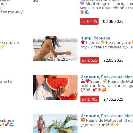
ное
Montenegro — когда хоч
не —
моря, гор и волшебной ат
 без границ!
от € 475
03.08.2025
Кипр,
Ларнака
 și ritm de
Cyprus!
Не пропусти!
отдых станет самым лучш
от € 525
22.05.2025
Испания,
Пальма-де-Мал
 ofertă
Spain!
Palma de Mal
acolo unde vara chiar are gu
27.06!
от € 765
27.06.2025
Испания,
Пальма-де-Мал
mbrie e
Palma de Mallorca! 10 н
ta?
удовольствий!