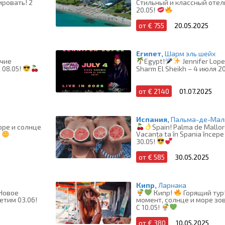
ировать! 2
Cтильный и классный отель
20.05!
от € 755
20.05.2025
Египет,
Шарм эль шейх
ячие
Egypt!
Jennifer Lope
 08.05!
Sharm El Sheikh – 4 июля 2
от € 2140
01.07.2025
Испания,
Пальма-де-Мал
оре и солнце
Spain! Palma de Mallo
Vacanța ta în Spania începe 
!
30.05!
от € 585
30.05.2025
Кипр,
Ларнака
 Новое
Кипр!
Горящий тур
етим 03.06!
момент, солнце и море зов
C 10.05!
от € 380
10.05.2025