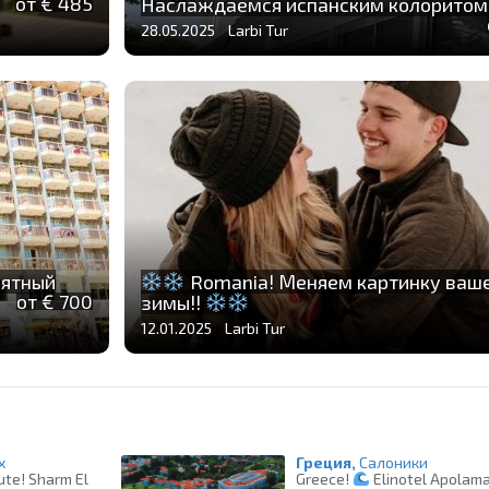
от € 485
Наслаждаемся испанским колорито
28.05.2025 Larbi Tur
ятный
Romania! Меняем картинку ваш
от € 700
зимы!!
12.01.2025 Larbi Tur
х
Греция,
Салоники
te! Sharm El
Greece!
Elinotel Apolama