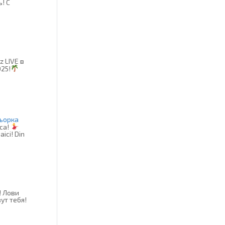
! C
z LIVE в
025!
ьорка
rca!
aici! Din
! Лови
ут тебя!