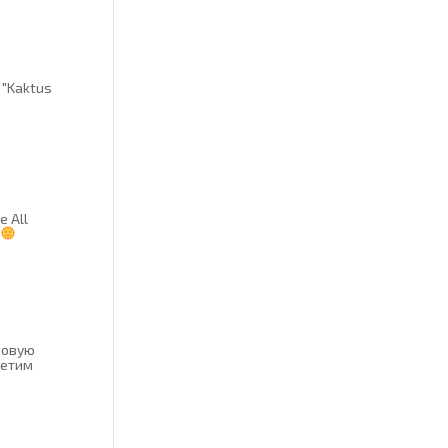
 "Kaktus
e All
новую
етим