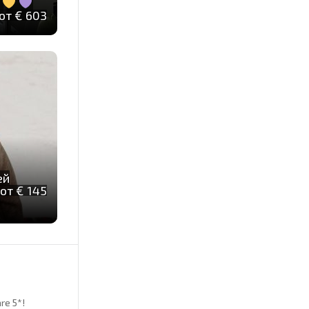
м
от € 603
ей
от € 145
re 5*!