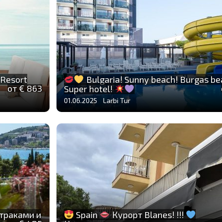
 Resort
Bulgaria! Sunny beach! Burgas be
от € 863
Super hotel!
01.06.2025 Larbi Tur
втраками и
Spain
Курорт Blanes! !!!