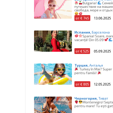
Bulgaria!
Семей
путешествие на маши
свобода, море и отдых
от € 745
13.06.2025
Испания,
Барселона
Spania! Soare, mare
vacanță! Din 05.09!
от € 525
05.09.2025
Турция,
Анталья
Turkey în Mai? Super
pentru familii!
от € 805
12.05.2025
Черногория,
Тиват
Montenegro! Septe
pentru mare! Tu ești ga