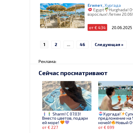
Египет,
Хургада
Egypt
Hurghada! О
взрослых! Летим 20.06
от € 434
20.06.2025
1
2
…
46
Следующая »
Реклама:
Сейчас просматривают
Sharm! С 07.03!
Хургада!
Суп
Вместо цветов, подари
предложение на 
ей море!
ночей!
Новый О
бассейном с мор
от € 227
от € 699
водой!
Зв