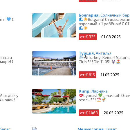
Болгария,
Солнечный бер
вёт!
С
Bulgaria! Отдыхаем ве
взрослый + 1 ребёнок! С 01
от € 335
01.08.2025
Турция,
Анталья
олнца и
Turkey! Kemer! Sailor'
 море! C
Club 5*! Din 11.05!
от € 615
11.05.2025
Кипр,
Ларнака
й отдых у
Cyprus!
Limassol! Отл
4 ночей!
отель 5*!
от € 1463
20.05.2025
берег
Черногория,
Тиват