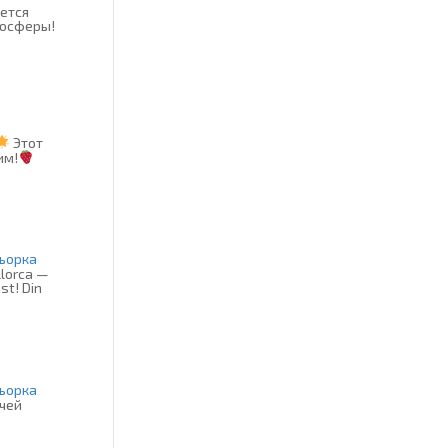
ется
мосферы!
Этот
им!
ьорка
lorca —
st! Din
ьорка
очей