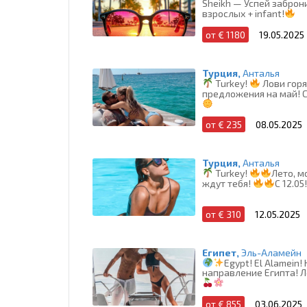
Sheikh — Успей заброн
взрослых + infant!
от € 1180
19.05.2025
Турция,
Анталья
Turkey!
Лови гор
предложения на май! С
от € 235
08.05.2025
Турция,
Анталья
Turkey!
Лето, м
ждут тебя!
С 12.05
от € 310
12.05.2025
Египет,
Эль-Аламейн
Egypt! El Alamein!
направление Египта! Л
от € 855
03.06.2025