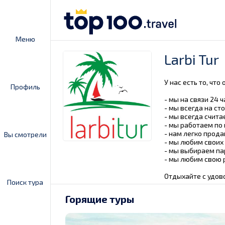
Меню
Larbi Tur
У нас есть то, чт
Профиль
- мы на связи 24 ч
- мы всегда на ст
- мы всегда счит
- мы работаем по
- нам легко прод
Вы смотрели
- мы любим своих
- мы выбираем па
- мы любим свою 
Отдыхайте с удов
Поиск тура
Горящие туры