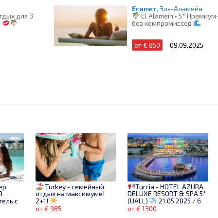
Египет,
Эль-Аламейн
тдых для 3
El Alamein • 5* Премиу
!
без компромиссов
от € 850
09.09.2025
ер
Turkey - семейный
Turcia - HOTEL AZURA
9
отдых на максимуме!
DELUXE RESORT & SPA 5*
тель с
2+1!
(UALL)
21.05.2025 / 6
ской
nopti / 7 zile = 1300 euro /
от € 985
от € 1300
2 pers
они