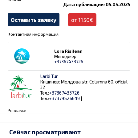
Дата публикации: 05.05.2025
Оставить заявку
от 1150€
Контактная информация:
Lora Risilean
Менеджер
+37367433726
Larbi Tur
Кишинев; Молдова,str. Columna 60, oficiul
32
Тел.:
+37367433726
Тел.:
+37379526649
|
Реклама:
Сейчас просматривают