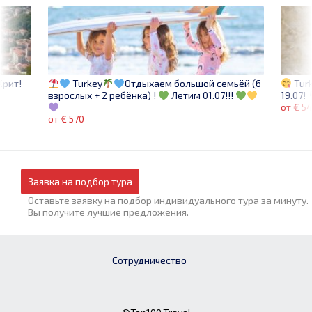
Крит!
Turk
Turkey
Отдыхаем большой семьёй (6
19.07!
взрослых + 2 ребёнка) !
Летим 01.07!!!
от € 5
от € 570
Заявка на подбор тура
Оставьте заявку на подбор индивидуального тура за минуту.
Вы получите лучшие предложения.
Сотрудничество