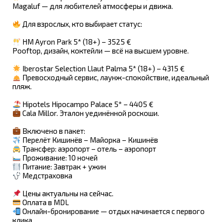
Magaluf — для любителей атмосферы и движa.
Для взрослых, кто выбирает статус:
HM Ayron Park 5* (18+) – 3525 €
Рooftop, дизайн, коктейли — всё на высшем уровне.
Iberostar Selection Llaut Palma 5* (18+) – 4315 €
Превосходный сервис, лаунж-спокойствие, идеальный
пляж.
Hipotels Hipocampo Palace 5* – 4405 €
Cala Millor. Эталон уединённой роскоши.
Включено в пакет:
Перелёт Кишинёв – Майорка – Кишинёв
Трансфер: аэропорт – отель – аэропорт
Проживание: 10 ночей
Питание: Завтрак + ужин
Медстраховка
Цены актуальны на сейчас.
Оплата в MDL
Онлайн-бронирование — отдых начинается с первого
клика.