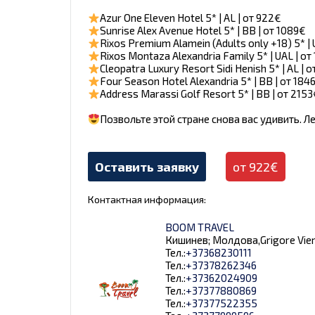
Azur One Eleven Hotel 5* | AL | от 922€
Sunrise Alex Avenue Hotel 5* | BB | от 1089€
Rixos Premium Alamein (Adults only +18) 5* | 
Rixos Montaza Alexandria Family 5* | UAL | от
Cleopatra Luxury Resort Sidi Henish 5* | AL | 
Four Season Hotel Alexandria 5* | BB | от 184
Address Marassi Golf Resort 5* | BB | от 215
Позвольте этой стране снова вас удивить. 
Оставить заявку
от 922€
Контактная информация:
BOOM TRAVEL
Кишинев; Молдова,Grigore Vieru 9
Тел.:
+37368230111
Тел.:
+37378262346
Тел.:
+37362024909
Тел.:
+37377880869
Тел.:
+37377522355