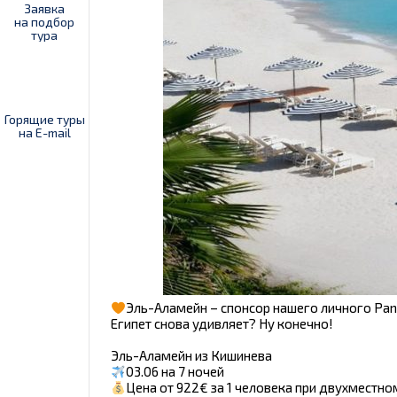
Заявка
на подбор
тура
Горящие туры
на E-mail
Эль-Аламейн – спонсор нашего личного Pa
Египет снова удивляет? Ну конечно!
Эль-Аламейн из Кишинева
03.06 на 7 ночей
Цена от 922€ за 1 человека при двухместн