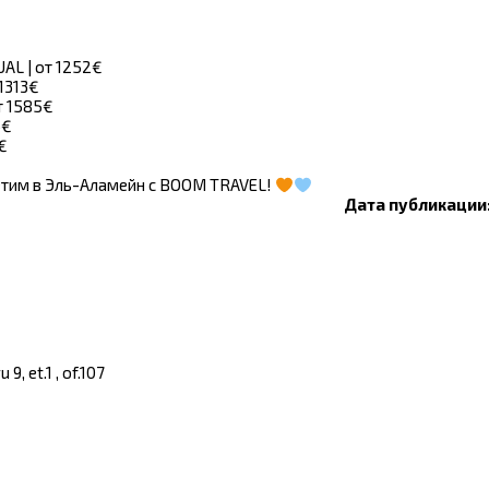
UAL | от 1252€
 1313€
от 1585€
6€
3€
Летим в Эль-Аламейн с BOOM TRAVEL!
Дата публикации:
, et.1 , of.107