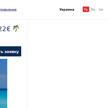
правление
Украина
Ру
Ro
Ua
922€
ь заявку