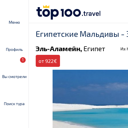
Меню
Египетские Мальдивы 
Эль-Аламейн,
Египет
Из:
Профиль
1
от 922€
Вы смотрели
Поиск тура