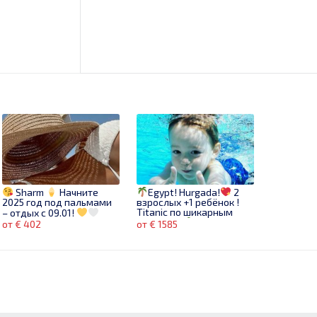
Sharm
Начните
Egypt! Hurgada!
2
2025 год под пальмами
взрослых +1 ребёнок !
Titanic по шикарным
– отдых с 09.01!
ценам!
от € 402
от € 1585