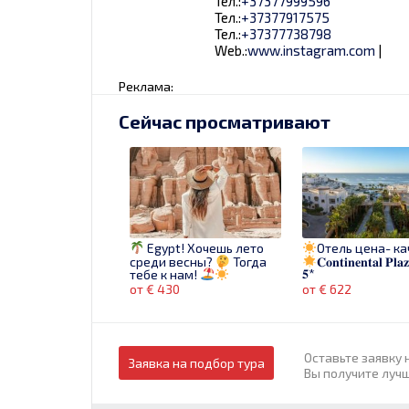
Тел.:
+37377999596
Тел.:
+37377917575
Тел.:
+37377738798
Web.:
www.instagram.com
|
Реклама:
Сейчас просматривают
Egypt! Хочешь лето
Отель цена- ка
среди весны?
Тогда
𝐂𝐨𝐧𝐭𝐢𝐧𝐞𝐧𝐭𝐚𝐥 𝐏𝐥𝐚
𝟓*
тебе к нам!
от € 430
от € 622
Оставьте заявку 
Заявка на подбор тура
Вы получите луч