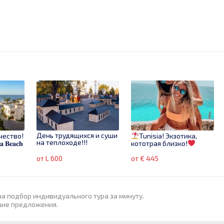
День трудящихся и суши
чество!
Tunisia! Экзотика,
на теплоходе!!!
𝐚 𝐁𝐞𝐚𝐜𝐡
кототрая близко!
от L 600
от € 445
на подбор индивидуального тура за минуту.
шие предложения.