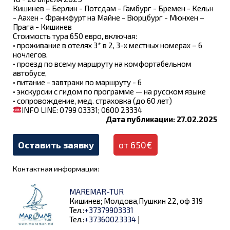
Кишинев – Берлин - Потсдам - Гамбург - Бремен - Кельн
- Аахен - Франкфурт на Майне - Вюрцбург - Мюнхен –
Прага - Кишинев
Стоимость тура 650 евро, включая:
• проживание в отелях 3* в 2, 3-х местных номерах – 6
ночлегов,
• проезд по всему маршруту на комфортабельном
автобусе,
• питание - завтраки по маршруту - 6
• экскурсии с гидом по программе — на русском языке
• сопровождение, мед. страховка (до 60 лет)
INFO LINE: 0799 03331; 0600 23334
Дата публикации: 27.02.2025
Оставить заявку
от 650€
Контактная информация:
MAREMAR-TUR
Кишинев; Молдова,Пушкин 22, оф 319
Тел.:
+37379903331
Тел.:
+37360023334
|