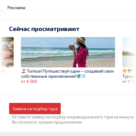
Реклама:
Сейчас просматривают
на!
T
Tunisia! Путешествуй один – создавай свои
Турции
собственные приключения!
от € 1
от € 560
Заявка на подбор тура
Оставьте заявку на подбор индивидуального тура за минуту.
Вы получите лучшие предложения.