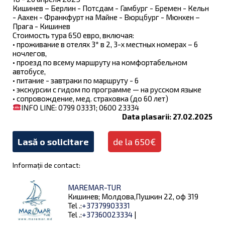
Кишинев – Берлин - Потсдам - Гамбург - Бремен - Кельн
- Аахен - Франкфурт на Майне - Вюрцбург - Мюнхен –
Прага - Кишинев
Стоимость тура 650 евро, включая:
• проживание в отелях 3* в 2, 3-х местных номерах – 6
ночлегов,
• проезд по всему маршруту на комфортабельном
автобусе,
• питание - завтраки по маршруту - 6
• экскурсии с гидом по программе — на русском языке
• сопровождение, мед. страховка (до 60 лет)
INFO LINE: 0799 03331; 0600 23334
Data plasarii: 27.02.2025
Lasă o solicitare
de la 650€
Informații de contact:
MAREMAR-TUR
Кишинев; Молдова,Пушкин 22, оф 319
Tel .:
+37379903331
Tel .:
+37360023334
|