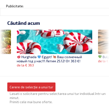
Publicitate:
Căutând acum
Bulg
Hurghada
Egypt!
Ваш солнечный
de la 
новый год у нас!!! Летим 25.12! От 363 €!
de la € 363
Cerere de selecție a unui tur
Lasati o solicitare pentru selectarea unui tur individual într-un
minut.
Primiti cele mai bune oferte.