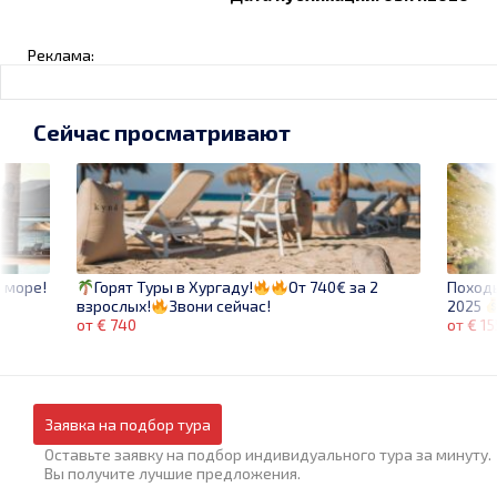
Реклама:
Сейчас просматривают
 море!
Поход
Горят Туры в Хургаду!
От 740€ за 2
2025
взрослых!
Звони сейчас!
от € 1
от € 740
Заявка на подбор тура
Оставьте заявку на подбор индивидуального тура за минуту.
Вы получите лучшие предложения.