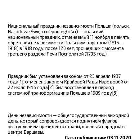
Национальный праздник независимости Польши (польск.
Narodowe Święto niepodległości) — польский
национальный праздник, отмечаемый 11 ноября в память
обретения независимости Польским царством (1815—
1918) в 1918 году, после 123 лет, прошедших с момента
третьего раздела Речи Посполитой (1795 год).
Праздник был установлен законом от 23 апреля 1937
года[1], отменён законом Крайовой Рады Народовой от
22 июля 1945 года[2], был восстановлен в период
системной трансформации в Польше в 1989 году[3].
День независимости — общегосударственный выходной
день, который сопровождается поднятием флагов,
выступлением президента страны, военным парадом в
центре Варшавы.
Дата публикации: 03.11.2020