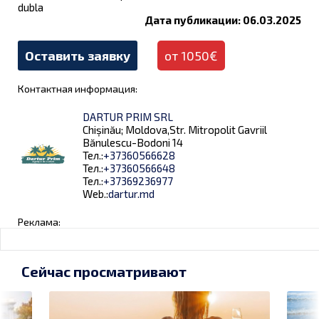
dubla
Дата публикации: 06.03.2025
Оставить заявку
от 1050€
Контактная информация:
DARTUR PRIM SRL
Chișinău; Moldova,Str. Mitropolit Gavriil
Bănulescu-Bodoni 14
Тел.:
+37360566628
Тел.:
+37360566648
Тел.:
+37369236977
Web.:
dartur.md
Реклама:
Сейчас просматривают