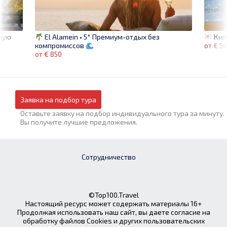
мную
Ки
El Alamein • 5* Премиум-отдых без
от € 5
компромиссов
от € 850
Заявка на подбор тура
Оставьте заявку на подбор индивидуального тура за минуту.
Вы получите лучшие предложения.
Сотрудничество
©Top100.Travel
Настоящий ресурс может содержать материалы 16+
Продолжая использовать наш сайт, вы даете согласие на
обработку файлов Cookies и других пользовательских