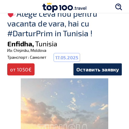
Alege ceva nou pentru
vacanta de vara, hai cu
#DarturPrim in Tunisia !
Enfidha,
Tunisia
Из: Chișinău, Moldova
Транспорт : Самолет
17.05.2025
от 1050€
Оставить заявку