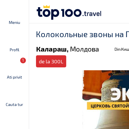
Meniu
Колокольные звоны на П
Калараш,
Молдова
Din:Ки
Profil
1
de la 300L
Ati privit
Cauta tur