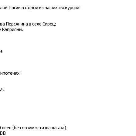
ой Пасхи в одной из наших экскурсий!
 Персянина в селе Сирец;
 Кэприяны.
qe
Сипотенах!
m2C
80 леев (без стоимости шашлыка).
mDB