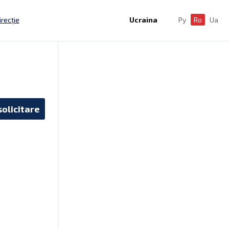
irecție
Ucraina
Ру
Ro
Ua
solicitare