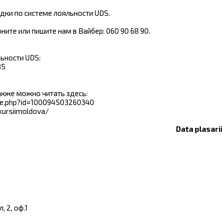
дки по системе лояльности UDS.
ните или пишите нам в Вайбер: 060 90 68 90.
ьности UDS:
85
также можно читать здесь:
le.php?id=100094503260340
kursiimoldova/
Data plasari
 2, оф.1