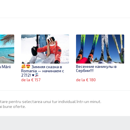
Весенние каникулы в
a Mării
Зимняя сказка в
Сербии!!!
Romania — начинаем с
27.12!
♥
de la € 157
de la € 180
itare pentru selectarea unui tur individual într-un minut.
ai bune oferte.