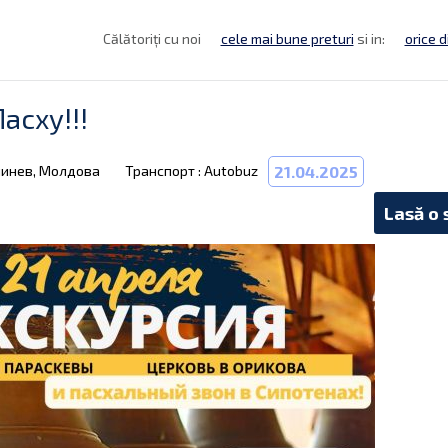
Călătoriți cu noi
cele mai bune preturi
si in:
orice d
асху!!!
шинев, Молдова
Транспорт : Autobuz
21.04.2025
Lasă o 