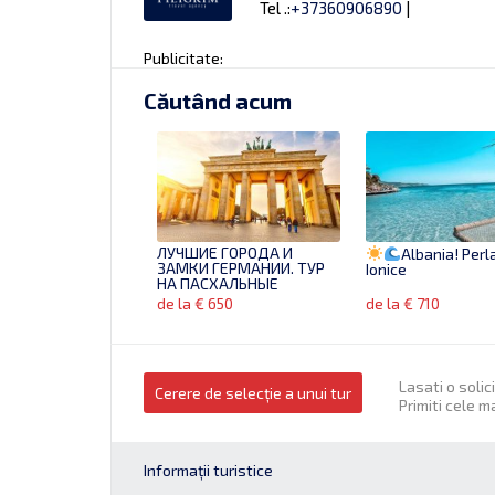
Tel .:
+37360906890
|
Publicitate:
Căutând acum
ЛУЧШИЕ ГОРОДА И
Albania! Perl
ЗАМКИ ГЕРМАНИИ. ТУР
Ionice
НА ПАСХАЛЬНЫЕ
КАНИКУЛЫ
de la € 650
de la € 710
Lasati o solic
Cerere de selecție a unui tur
Primiti cele m
Informații turistice