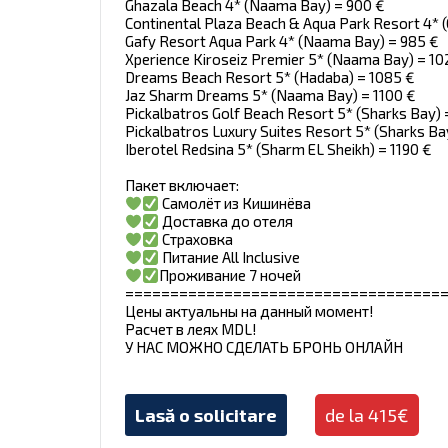
Ghazala Beach 4* (Naama Bay) = 900 €
Continental Plaza Beach & Aqua Park Resort 4* 
Gafy Resort Aqua Park 4* (Naama Bay) = 985 €
Xperience Kiroseiz Premier 5* (Naama Bay) = 10
Dreams Beach Resort 5* (Hadaba) = 1085 €
Jaz Sharm Dreams 5* (Naama Bay) = 1100 €
Pickalbatros Golf Beach Resort 5* (Sharks Bay) 
Pickalbatros Luxury Suites Resort 5* (Sharks Ba
Iberotel Redsina 5* (Sharm EL Sheikh) = 1190 €
Пакет включает:
Самолёт из Кишинёва
Доставка до отеля
Страховка
Питание All Inclusive
Проживание 7 ночей
===================================
Цены актуальны на данный момент!
Расчет в леях MDL!
У НАС МОЖНО СДЕЛАТЬ БРОНЬ ОНЛАЙН
Lasă o solicitare
de la 415€