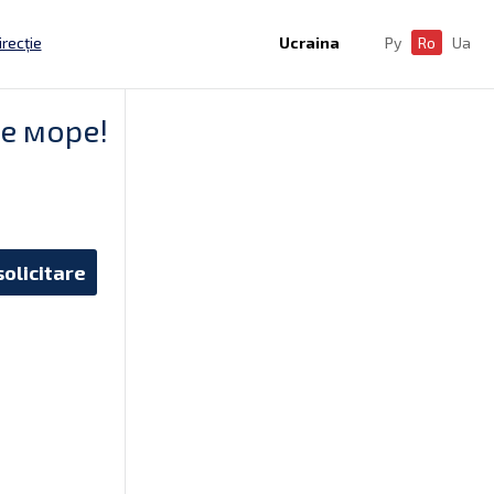
irecție
Ucraina
Ру
Ro
Ua
е море!
solicitare