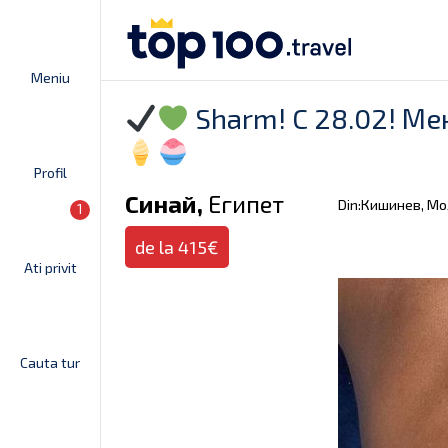
Meniu
Sharm! C 28.02! Ме
Profil
Синай,
Египет
Din:Кишинев, М
1
de la 415€
Ati privit
Cauta tur