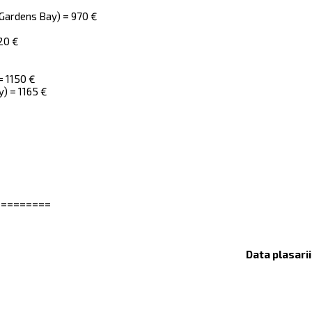
(Gardens Bay) = 970 €
20 €
= 1150 €
y) = 1165 €
=========
Data plasari