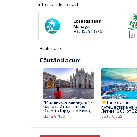
Informații de contact:
Lora Risilean
Manager
+37367433726
Publicitate:
Căutând acum
"Миланские каникулы" +
Твое лучшее
Бирюза Итальянских
путешествие на 
Озер. (о.Гарда + о.Комо)
Летим 10.05. от 3
de la € 430
de la € 325