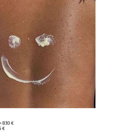
= 830 €
5 €