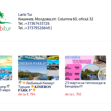
Larbi Tur
Кишинев; Молдова,str. Columna 60, oficiul 32
Tel .:
+37367433726
Tel .:
+37379526649
|
23 марта на теплоходе в
Любимый Кемер!
Бендеры!!!
Кипр
Турция
𝐊𝐈𝐌𝐄𝐑𝐎𝐒
25 евро
𝐏𝐀𝐑𝐊 𝟓*
de la € 794
de la L 750