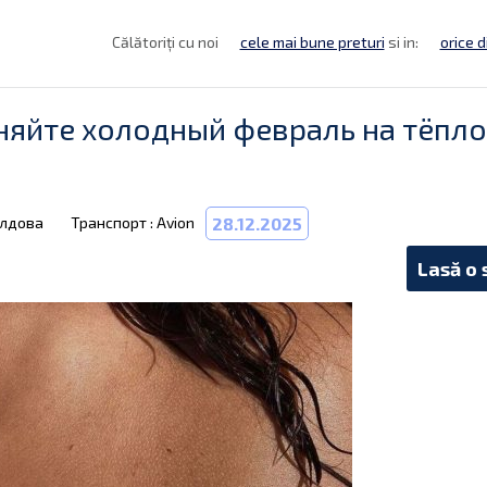
Călătoriți cu noi
cele mai bune preturi
si in:
orice d
няйте холодный февраль на тёпло
олдова
Транспорт : Avion
28.12.2025
Lasă o 