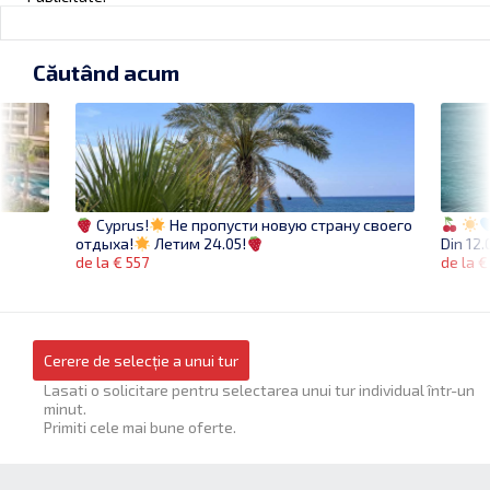
Căutând acum
Cyprus!
Не пропусти новую страну своего
Din 12.
отдыха!
Летим 24.05!
de la €
de la € 557
Cerere de selecție a unui tur
Lasati o solicitare pentru selectarea unui tur individual într-un
minut.
Primiti cele mai bune oferte.