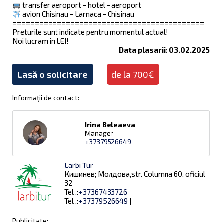
transfer aeroport - hotel - aeroport
avion Chisinau - Larnaca - Chisinau
===========================================
Preturile sunt indicate pentru momentul actual!
Noi lucram in LEI!
Data plasarii: 03.02.2025
Lasă o solicitare
de la 700€
Informații de contact:
Irina Beleaeva
Manager
+37379526649
Larbi Tur
Кишинев; Молдова,str. Columna 60, oficiul
32
Tel .:
+37367433726
Tel .:
+37379526649
|
Publicitate: