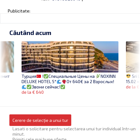
Publicitate:
Căutând acum
менит
Sri 
Турция
!
Специальные Цены на
NOXINN
15.02 =
DELUXE HOTEL 5*
От 640€ за 2 Взрослых!
de la €
Звони сейчас!
de la € 640
Cerere de selecție a unui tur
Lasati o solicitare pentru selectarea unui tur individual într-un
minut.
Primiti cele mai bune oferte.