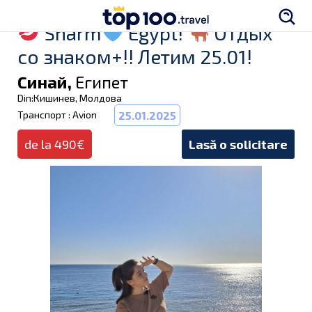
Sharm
Egypt!
Отдых
со знаком+!! Летим 25.01!
Синай,
Египет
Din:Кишинев, Молдова
Транспорт : Avion
25.01.2025
de la 490€
Lasă o solicitare