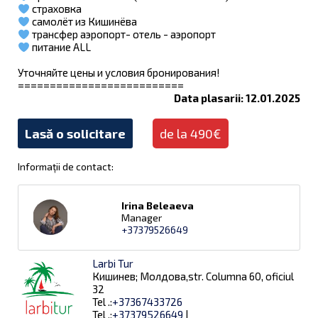
страховка
самолёт из Кишинёва
трансфер аэропорт- отель - аэропорт
питание ALL
Уточняйте цены и условия бронирования!
==========================
Data plasarii: 12.01.2025
Lasă o solicitare
de la 490€
Informații de contact:
Irina Beleaeva
Manager
+37379526649
Larbi Tur
Кишинев; Молдова,str. Columna 60, oficiul
32
Tel .:
+37367433726
Tel .:
+37379526649
|