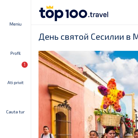
Meniu
День святой Сесилии в 
Profil
1
Ati privit
Cauta tur