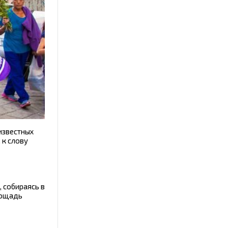
 известных
 к слову
 собираясь в
лощадь