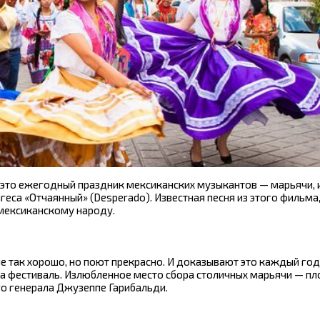
) — это ежегодный праздник мексиканских музыкантов — марьячи,
еса «Отчаянный» (Desperado). Известная песня из этого фильма,
 мексиканскому народу.
не так хорошо, но поют прекрасно. И доказывают это каждый год,
на фестиваль. Излюбленное место сбора столичных марьячи — п
ого генерала Джузеппе Гарибальди.