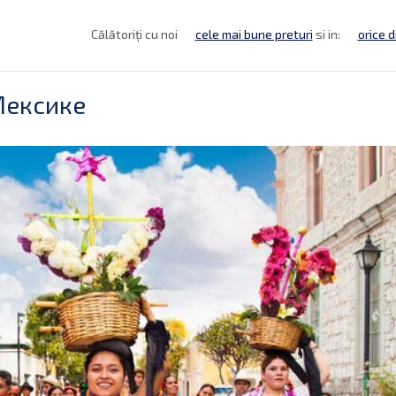
Călătoriți cu noi
cele mai bune preturi
si in:
orice d
Мексике