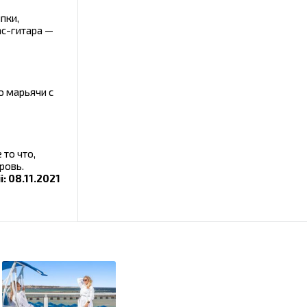
пки,
ас-гитара —
ю марьячи с
то что,
ровь.
i: 08.11.2021