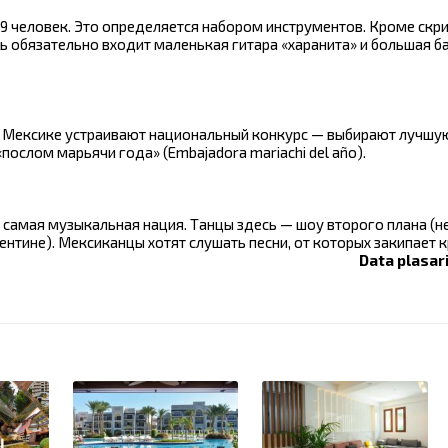
-9 человек. Это определяется набором инструментов. Кроме скри
ль обязательно входит маленькая гитара «харанита» и большая б
в Мексике устраивают национальный конкурс — выбирают лучшу
ослом марьячи года» (Embajadora mariachi del año).
амая музыкальная нация. Танцы здесь — шоу второго плана (не 
ентине). Мексиканцы хотят слушать песни, от которых закипает к
Data plasari