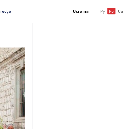
irecție
Ucraina
Ру
Ro
Ua