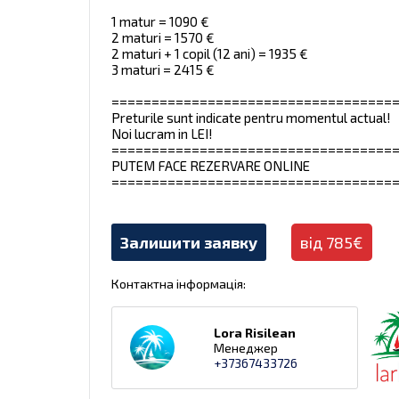
1 matur = 1090 €
2 maturi = 1570 €
2 maturi + 1 copil (12 ani) = 1935 €
3 maturi = 2415 €
===================================
Preturile sunt indicate pentru momentul actual!
Noi lucram in LEI!
===================================
PUTEM FACE REZERVARE ONLINE
===================================
Залишити заявку
від 785€
Контактна інформація:
Lora Risilean
Менеджер
+37367433726