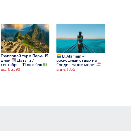
Групповой тур в Перу- 15
El Alamein –
дней
Даты: 27
роскошный отдых на
сентября – 11 октября
Средиземном море!
Цена: 2590€
від € 2590
від € 1356