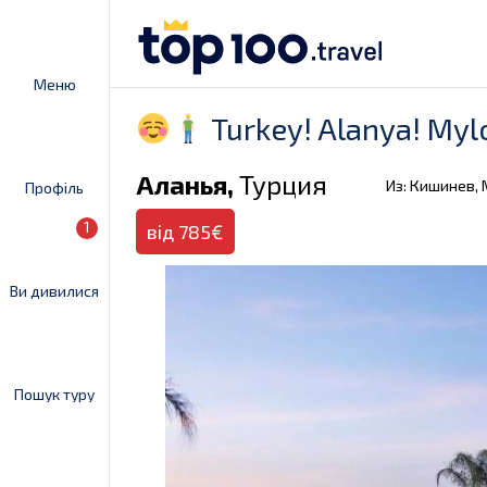
Меню
Turkey! Alanya! Myl
Аланья,
Турция
Из: Кишинев,
Профіль
1
від 785€
Ви дивилися
Пошук туру