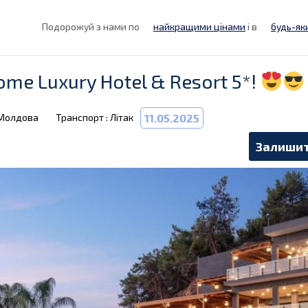
Подорожуй з нами по
найкращими цінами
і в
будь-як
ome Luxury Hotel & Resort 5*!
 Молдова
Транспорт : Літак
11.05.2025
Залишит