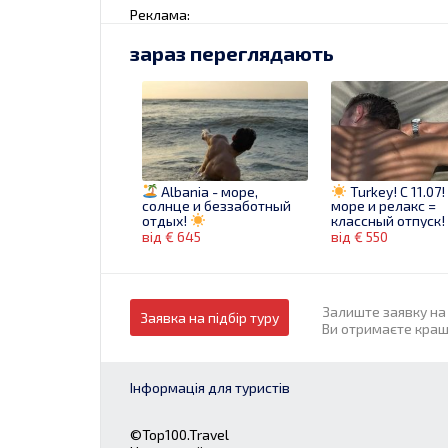
Реклама:
зараз переглядають
Albania - море,
Turkey! C 11.07!
солнце и беззаботный
море и релакс =
отдых!
классный отпуск
від € 645
від € 550
Залиште заявку на 
Заявка на підбір туру
Ви отримаєте кращі
Інформація для туристів
MARMARIS Райский
Уголок! Предлагаем
отели 5*с 11.06.25
©Top100.Travel
від € 678