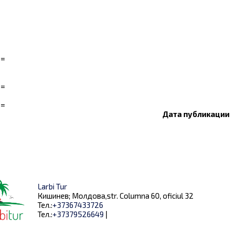
==
==
==
Дата публикации:
Larbi Tur
Кишинев; Молдова,str. Columna 60, oficiul 32
Тел.:
+37367433726
Тел.:
+37379526649
|