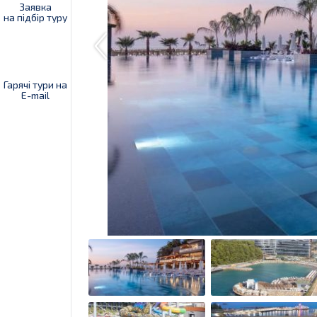
Заявка
на підбір туру
Гарячі тури на
E-mail