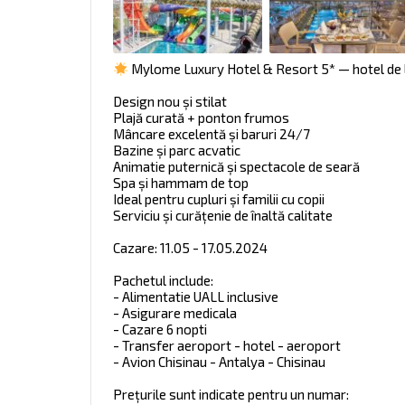
Mylome Luxury Hotel & Resort 5* — hotel de lu
Design nou și stilat
Plajă curată + ponton frumos
Mâncare excelentă și baruri 24/7
Bazine și parc acvatic
Animatie puternică și spectacole de seară
Spa și hammam de top
Ideal pentru cupluri și familii cu copii
Serviciu și curățenie de înaltă calitate
Cazare: 11.05 - 17.05.2024
Pachetul include:
- Alimentatie UALL inclusive
- Asigurare medicala
- Cazare 6 nopti
- Transfer aeroport - hotel - aeroport
- Avion Chisinau - Antalya - Chisinau
Prețurile sunt indicate pentru un numar: