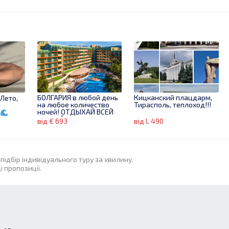
БОЛГАРИЯ в любой день
Кицканский плацдарм,
 Лето,
на любое количество
Тирасполь, теплоход!!!
ночей! ОТДЫХАЙ ВСЕЙ
!
СЕМЬЕЙ!!
від € 693
від L 490
підбір індивідуального туру за хвилину.
 пропозиції.