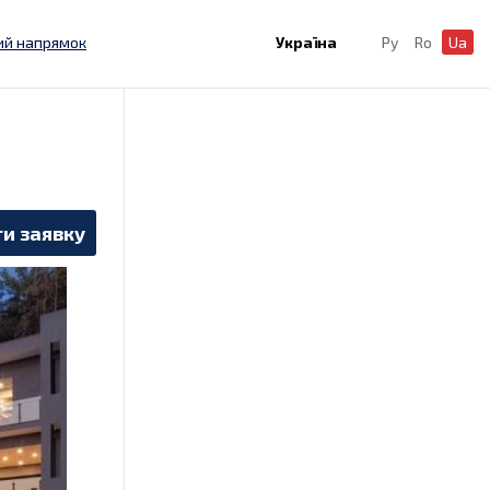
ий напрямок
Україна
Ру
Ro
Ua
и заявку