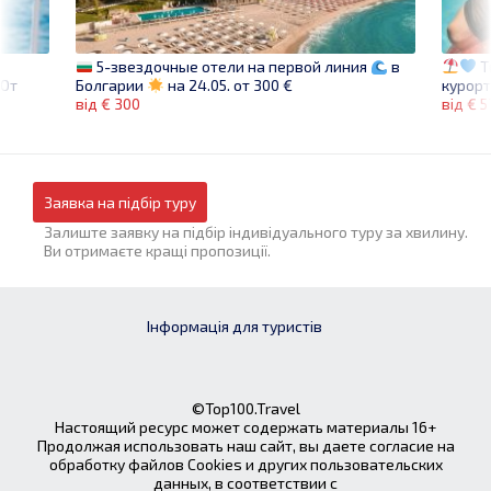
T
5-звездочные отели на первой линия
в
От
курорт
Болгарии
на 24.05. от 300 €
від € 5
від € 300
Заявка на підбір туру
Залиште заявку на підбір індивідуального туру за хвилину.
Ви отримаєте кращі пропозиції.
Інформація для туристів
©Top100.Travel
Настоящий ресурс может содержать материалы 16+
Продолжая использовать наш сайт, вы даете согласие на
обработку файлов Cookies и других пользовательских
данных, в соответствии с