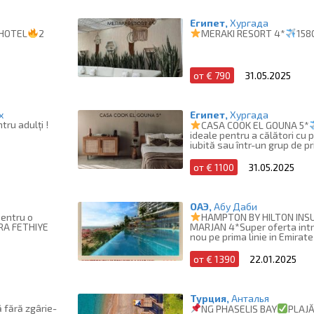
Египет,
Хургада
HOTEL
2
MERAKI RESORT 4*
158
от € 790
31.05.2025
х
Египет,
Хургада
tru adulți !
CASA COOK EL GOUNA 5*
ideale pentru a călători cu
iubită sau într-un grup de pr
от € 1100
31.05.2025
ОАЭ,
Абу Даби
pentru o
HAMPTON BY HILTON INS
MARJAN 4*Super oferta intr
A FETHIYE
nou pe prima linie in Emirat
от € 1390
22.01.2025
Турция,
Анталья
 fără zgârie-
NG PHASELIS BAY
PLAJ