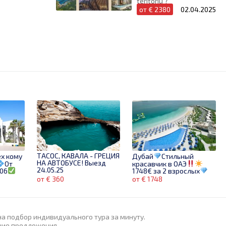
teritoriu ?
от € 2380
02.04.2025
ТАСОС, КАВАЛА - ГРЕЦИЯ
ех кому
Дубай
Стильный
НА АВТОБУСЕ! Выезд
От
красавчик в ОАЭ
24.05.25
.06
1748€ за 2 взрослых
Звони сейчас!
от € 360
от € 1748
на подбор индивидуального тура за минуту.
шие предложения.