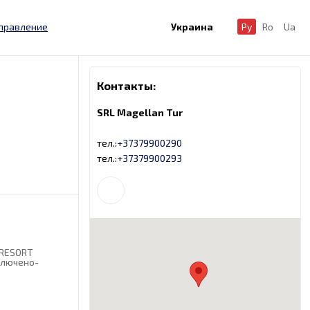
правление
Украина
Ру
Ro
Ua
Контакты:
SRL Magellan Tur
тел.:
+37379900290
тел.:
+37379900293
 RESORT
ключено-