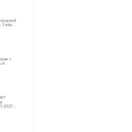
- модный
- 2 взр.
трак +
ь в
ORT
ир
1.2025 -