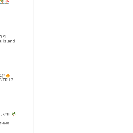
R ȘI
u Island
4)*
ENTRU 2
 5*!!!
,
одные