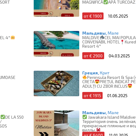
ESORT
MAGNIFICĂ
APĂ TURCOAZ
от € 1900
10.05.2025
Мальдивы,
Мале
EL 4*
MALDIVE
CEL MAI POPULA
CONVENABIL HOTEL
Kured
Resort 4*
от € 2900
04.03.2025
Греция,
Крит
RUMOASE
Peninsula Resort & Spa (
CRETA
PREȚUL INDICAT P
ADULȚI CU ZBOR INCLUS
от € 1915
01.06.2025
Мальдивы,
Мале
E
DE LA 550
Jawakara Island Maldives
Территория очень зелёная
/
прекрасные пляжные и в
SOS
виллы.
от € 6400
11.01.2025