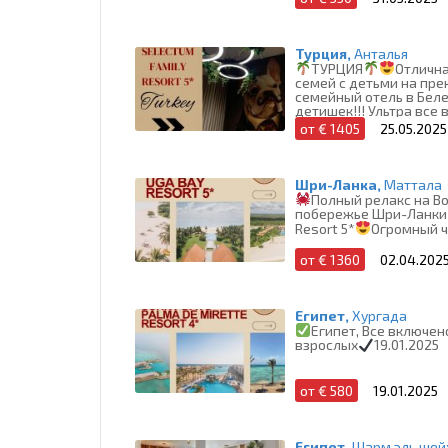
Турция,
Анталья
ТУРЦИЯ
Отлична
семей с детьми на пр
семейный отель в Беле
детишек!!! Ультра все 
1405 € - 2 взр
от € 1405
25.05.2025
Шри-Ланка,
Маттала
Полный релакс на В
побережье Шри-Ланки
Resort 5*
Огромный ч
от € 1360
02.04.202
Египет,
Хургада
Египет, Все включен
взрослых
19.01.2025
от € 580
19.01.2025
Египет,
Шарм эль шей