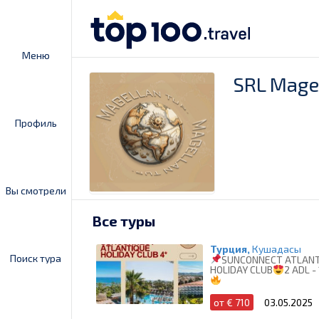
Меню
SRL Magel
Профиль
Вы смотрели
Все туры
Турция,
Кушадасы
Поиск тура
SUNCONNECT ATLANT
HOLIDAY CLUB
2 ADL -
от € 710
03.05.2025