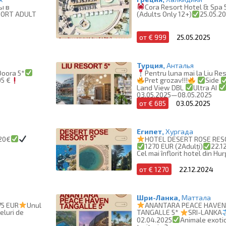
ы в
Cora Resort Hotel & Spa 
SORT ADULT
(Adults Only 12+)
25.05.2
от € 999
25.05.2025
Турция,
Анталья
Doora 5*
Pentru luna mai la Liu Res
95 €
Pret grozav!!!
Side
Land View DBL
Ultra AI
03.05.2025—08.05.2025
от € 685
03.05.2025
Египет,
Хургада
20€
HOTEL DESERT ROSE RES
1270 EUR (2Adulți)
22.1
Cel mai înflorit hotel din Hu
от € 1270
22.12.2024
Шри-Ланка,
Маттала
75 EUR
Unul
ANANTARA PEACE HAVE
eluri de
TANGALLE 5*
SRI-LANKA
02.04.2025
Animale exoti