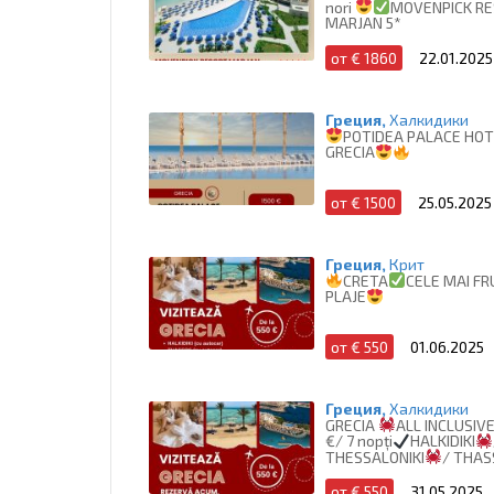
nori
MOVENPICK R
MARJAN 5*
от € 1860
22.01.2025
Греция,
Халкидики
POTIDEA PALACE HOT
GRECIA
от € 1500
25.05.2025
Греция,
Крит
CRETA
CELE MAI F
PLAJE
от € 550
01.06.2025
Греция,
Халкидики
GRECIA
ALL INCLUSIV
€/ 7 nopți
HALKIDIKI
THESSALONIKI
/ THAS
от € 550
31.05.2025