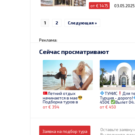
от € 1475
03.05.2025
1
2
Следующая »
Реклама:
Сейчас просматривают
Летний отдых
ТУНИС
Для т
начинается в мае
Турция - дорого!
Подборка туров в
450€
Вылет 04
Турцию по выгодным
Бронируй новое!
от € 394
от € 450
ценам
Оставьте заявку 
Заявка на подбор тура
Вы получите луч