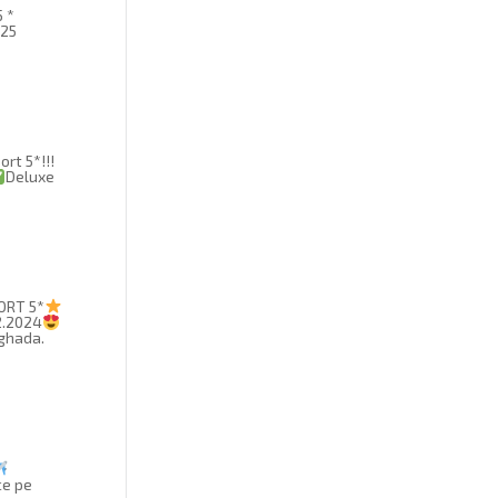
5 *
025
ort 5*!!!
Deluxe
ORT 5*
2.2024
rghada.
N
ce pe