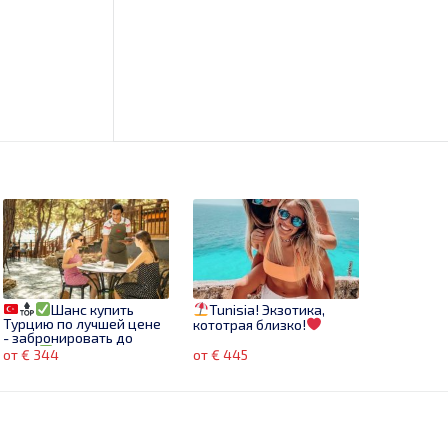
Шанс купить
Tunisia! Экзотика,
Турцию по лучшей цене
кототрая близко!
- забронировать до
31.01!
Бронируй
от € 344
от € 445
сейчас!