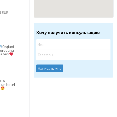
0 EUR
Хочу получить консультацию
Opțiuni
 persoana
ieteni
Написать мне
ULA
-un hotel
e
Ă