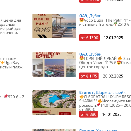
ОАЭ,
Дубаи
я цена для
Voco Dubai The Palm 4* 
екрасный
и стильный отель
2510 € 
ке, рай для
включено,
от € 1300
12.01.2025
ОАЭ,
Дубаи
осточном
ГОРЯЩИЙ ДУБАЙ
Зав
Uga Bay
Обед + Ужин, 1175 €
Отел
центре города
истый пляж.
5
от € 1175
28.02.2025
Египет,
Шарм эль шейх
о,
920 € - 2
CLEOPATRA LUXURY RES
SHARM 5*
Исследуйте м
роскоши
14.01.2025—20.0
от 880 €
от € 880
14.01.2025
х
Греция,
Халкидики