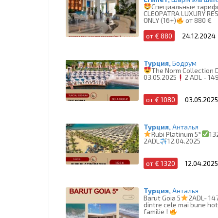
Специальные тариф
CLEOPATRA LUXURY RE
ONLY (16+)
от 880 €
от € 880
24.12.2024
Турция,
Бодрум
The Norm Collection 
03.05.2025
2 ADL - 14
от € 1080
03.05.2025
Турция,
Анталья
Rubi Platinum 5*
13
2ADL
12.04.2025
от € 1320
12.04.2025
Турция,
Анталья
Barut Goia 5
2ADL- 14
dintre cele mai bune hot
familie !