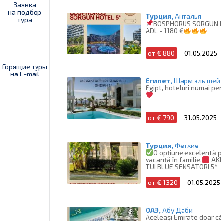
Заявка
на подбор
Турция,
Анталья
тура
BOSPHORUS SORGUN 
ADL - 1180 €
от € 880
01.05.2025
Горящие туры
на E-mail
Египет,
Шарм эль шей
Egipt, hoteluri numai pen
от € 790
31.05.2025
Турция,
Фетхие
O opțiune excelentă 
vacanță în familie.
AKR
TUI BLUE SENSATORI 5*
от € 1320
01.05.2025
ОАЭ,
Абу Даби
Aceleași Emirate doar că