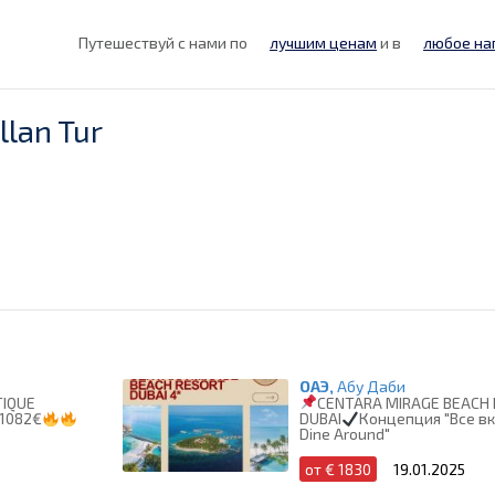
Путешествуй с нами по
лучшим ценам
и в
любое на
lan Tur
ОАЭ,
Абу Даби
IQUE
CENTARA MIRAGE BEACH
 1082€
DUBAI
Концепция "Все в
Dine Around"
от € 1830
19.01.2025