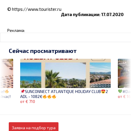
© https://www.tourister.ru
Дата публикации: 17.07.2020
Реклама:
Сейчас просматривают
не!
#Da
SUNCONNECT ATLANTIQUE HOLIDAY CLUB
2
ейчас!
от € 16
ADL - 1082€
от € 710
Заявка на подбор тура