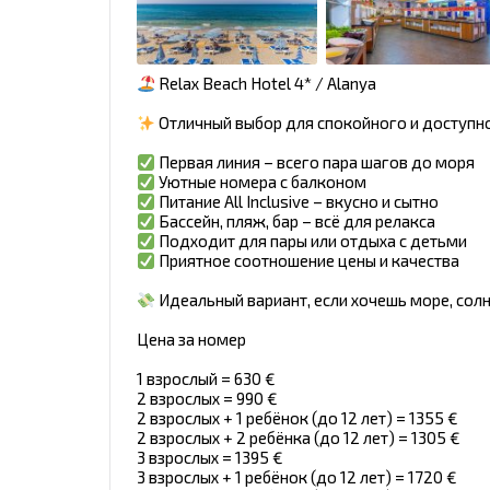
Relax Beach Hotel 4* / Alanya
Отличный выбор для спокойного и доступн
Первая линия – всего пара шагов до моря
Уютные номера с балконом
Питание All Inclusive – вкусно и сытно
Бассейн, пляж, бар – всё для релакса
Подходит для пары или отдыха с детьми
Приятное соотношение цены и качества
Идеальный вариант, если хочешь море, солн
Цена за номер
1 взрослый = 630 €
2 взрослых = 990 €
2 взрослых + 1 ребёнок (до 12 лет) = 1355 €
2 взрослых + 2 ребёнка (до 12 лет) = 1305 €
3 взрослых = 1395 €
3 взрослых + 1 ребёнок (до 12 лет) = 1720 €