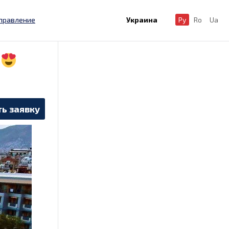
правление
Украина
Ру
Ro
Ua
ь заявку