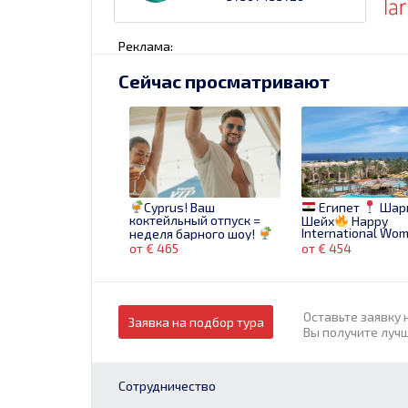
Реклама:
Сейчас просматривают
Cyprus! Ваш
Египет
Шарм
коктейльный отпуск =
Шейх
Happy
неделя барного шоу!
International Wo
Day!
07.03.25
от € 465
от € 454
ночей
Оставьте заявку 
Заявка на подбор тура
Вы получите луч
Сотрудничество