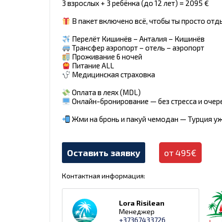
3 взрослых + 3 ребёнка (до 12 лет) = 2095 €
В пакет включено всё, чтобы ты просто отд
Перелёт Кишинёв – Анталия – Кишинёв
Трансфер аэропорт – отель – аэропорт
Проживание 6 ночей
Питание ALL
Медицинская страховка
Оплата в леях (MDL)
Онлайн-бронирование — без стресса и очер
Жми на бронь и пакуй чемодан — Турция уж
Оставить заявку
от 495€
Контактная информация:
Lora Risilean
Менеджер
+37367433726