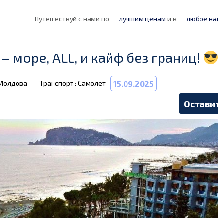
Путешествуй с нами по
лучшим ценам
и в
любое на
 – море, ALL, и кайф без границ!
 Молдова
Транспорт : Самолет
15.09.2025
Оставит