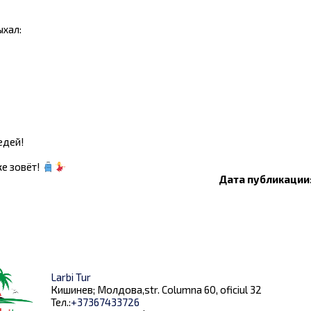
ыхал:
едей!
е зовёт!
Дата публикации:
Larbi Tur
Кишинев; Молдова,str. Columna 60, oficiul 32
Тел.:
+37367433726