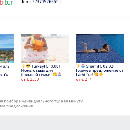
Тел.:
+37379526649
|
 эль
Turkey! С 10.06!
Sharm! C 02.02!
Июнь, отдых для
Горячее предложение от
men's
большой семьи!
Larbi Tur!
 | 6
от € 2350
от € 217
на подбор индивидуального тура за минуту.
шие предложения.