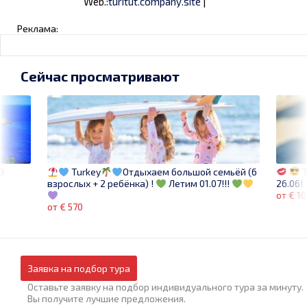
Web.:
turitut.company.site
|
Реклама:
Сейчас просматривают
0
T
Turkey
Отдыхаем большой семьёй (6
26.06!
взрослых + 2 ребёнка) !
Летим 01.07!!!
от € 1
от € 570
Заявка на подбор тура
Оставьте заявку на подбор индивидуального тура за минуту.
Вы получите лучшие предложения.