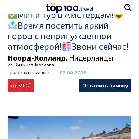
Мини тур в Амстердам!
Время посетить яркий
город с непринужденной
атмосферой!
Звони сейчас!
Ноорд-Холланд,
Нидерланды
Из: Кишинев, Молдова
Транспорт : Самолет
02.04.2025
от 590€
Оставить заявку