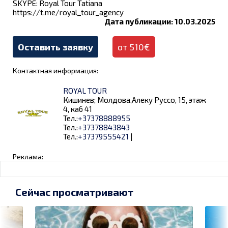
SKYPE: Royal Tour Tatianа
https://t.me/royal_tour_agency
Дата публикации: 10.03.2025
Оставить заявку
от 510€
Контактная информация:
ROYAL TOUR
Кишинев; Молдова,Алеку Руссо, 15, этаж
4, каб 41
Тел.:
+37378888955
Тел.:
+37378843843
Тел.:
+37379555421
|
Реклама:
Сейчас просматривают