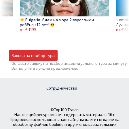
Justin
Bulgaria! Едем на море 2 взрослых и
Лучшие
ребёнок 12 лет!
от € 51
от € 1135
Заявка на подбор тура
Оставьте заявку на подбор индивидуального тура за минуту.
Вы получите лучшие предложения.
Сотрудничество
©Top100.Travel
Настоящий ресурс может содержать материалы 16+
Продолжая использовать наш сайт, вы даете согласие на
обработку файлов Cookies и других пользовательских