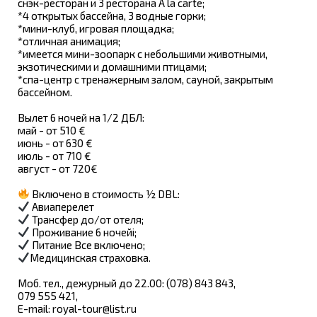
снэк-ресторан и 3 ресторана А la carte;
*4 открытых бассейна, 3 водные горки;
*мини-клуб, игровая площадка;
*отличная анимация;
*имеется мини-зоопарк с небольшими животными,
экзотическими и домашними птицами;
*спа-центр с тренажерным залом, сауной, закрытым
бассейном.
Вылет 6 ночей на 1/2 ДБЛ:
май - от 510 €
июнь - от 630 €
июль - от 710 €
август - от 720€
Включено в стоимость ½ DBL:
Авиаперелет
Трансфер до/от отеля;
Проживание 6 ночейi;
Питание Все включено;
Медицинская страховка.
Моб. тел., дежурный до 22.00: (078) 843 843,
079 555 421,
E-mail:
royal-tour@list.ru