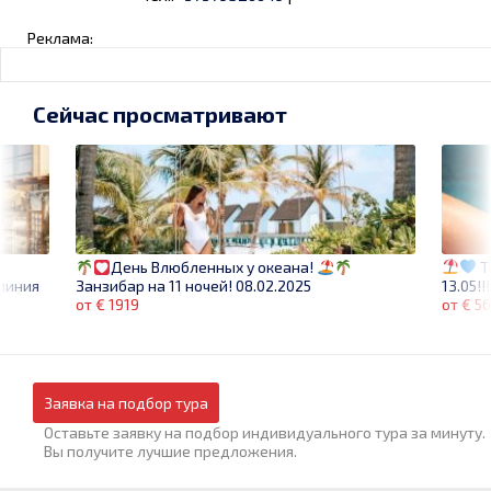
Реклама:
Сейчас просматривают
T
День Влюбленных у океана!
 линия
13.05!!
Занзибар на 11 ночей! 08.02.2025
от € 5
от € 1919
Заявка на подбор тура
Оставьте заявку на подбор индивидуального тура за минуту.
Вы получите лучшие предложения.