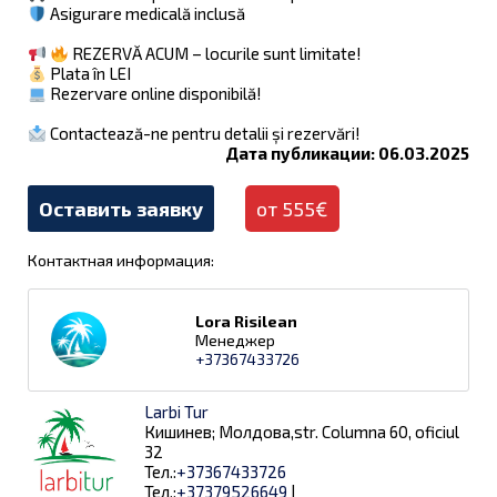
Asigurare medicală inclusă
REZERVĂ ACUM – locurile sunt limitate!
Plata în LEI
Rezervare online disponibilă!
Contactează-ne pentru detalii și rezervări!
Дата публикации: 06.03.2025
Оставить заявку
от 555€
Контактная информация:
Lora Risilean
Менеджер
+37367433726
Larbi Tur
Кишинев; Молдова,str. Columna 60, oficiul
32
Тел.:
+37367433726
Тел.:
+37379526649
|