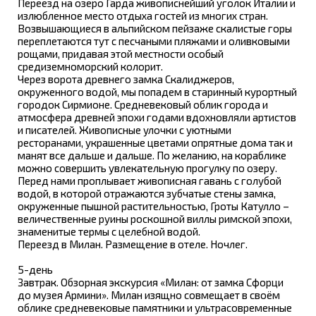
Переезд на озеро Гарда живописнейший уголок Италии и
излюбленное место отдыха гостей из многих стран.
Возвышающиеся в альпийском пейзаже скалистые горы
переплетаются тут с песчаными пляжами и оливковыми
рощами, придавая этой местности особый
средиземноморский колорит.
Через ворота древнего замка Скалиджеров,
окруженного водой, мы попадем в старинный курортный
городок Сирмионе. Средневековый облик города и
атмосфера древней эпохи годами вдохновляли артистов
и писателей. Живописные улочки с уютными
ресторанами, украшенные цветами опрятные дома так и
манят все дальше и дальше. По желанию, на кораблике
можно совершить увлекательную прогулку по озеру.
Перед нами проплывает живописная гавань с голубой
водой, в которой отражаются зубчатые стены замка,
окруженные пышной растительностью, Гроты Катулло –
величественные руины роскошной виллы римской эпохи,
знаменитые термы с целебной водой.
Переезд в Милан. Размещение в отеле. Ночлег.
5-день
Завтрак. Обзорная экскурсия «Милан: от замка Сфорци
до музея Армини». Милан изящно совмещает в своём
облике средневековые памятники и ультрасовременные