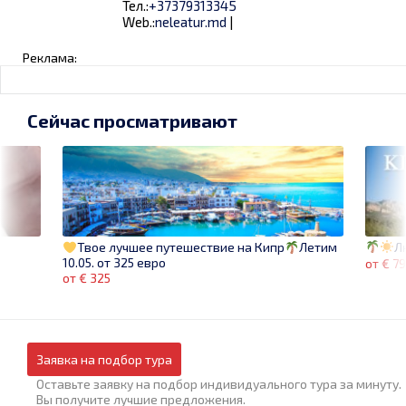
Тел.:
+37379313345
Web.:
neleatur.md
|
Реклама:
Сейчас просматривают
Л
Твое лучшее путешествие на Кипр
Летим
10.05. от 325 евро
от € 7
от € 325
Заявка на подбор тура
Оставьте заявку на подбор индивидуального тура за минуту.
Вы получите лучшие предложения.