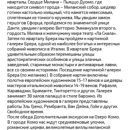
кварталы. Сердце Милана – Пьяццо Дуомо, где
находится символ города – Миланский собор, шедевр
готики настолько изящный, что кажется невесомым,
сплетённым из тонкого кружева. Мы увидим замок
герцогов Сфорца, пройдемся по знаменитой улице
Данте, увидим галерею Витторио Эммануэля второго,
гордость Милана и жемчужину мира театр «Ла Скала».
Затем по кварталу Брера мы пройдем к картинной
галереи Брера, одной из наиболее богатых и интересных
собраний живописи в Италии. В квартале Брера
удивительным образом перемешаны улицы
аристократических особняков и улицы злачных
заведений, старинные монастыри и антикварные лавки,
все со своими историями. Посещение картинной галереи
Брера (по желанию). В собрание картин включены
полотна европейских художников 15-17 веков и шедевры
мастеров итальянской живописи 14-19 веков: Рафаэля,
Караваджи, Браманте, Тинторетто и других. Галерея
занимает 38 залов палаццо в стиле барокко. Из
европейских художников в галереи представлены
работы Эль Греко, Рембранта, Ван Дейка, Гойи и других.
Свободное время.
После обеда Дополнительная экскурсия на Озеро Комо.
В городе Комо нас ждут средневековые улочки,
романские церкви, великолепные виллы миланской