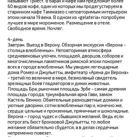
называют Триест. В барах и кафе нам предложат более
60 видов кофе, один из которых мы продегустируем в
старинном кафе Таммазео с неповторимым интерьером
эпохи начала 19 века. В одном из «gelateria» попробуем
лучшее в мире мороженое. Размещение в отеле.
Свободное время. Ночлег.
4-день
Завтрак. Выезд в Верону. Обзорная экскурсия «Верона -
столица влюбленных». Неповторимая атмосфера
средневековых улочек, площадей, дворцов, соборов и
многочисленных памятников римской эпохи покоряет
всех в городе влюбленных. Мы увидим легендарные
дома Ромео и Джульетты, амфитеатр «Арена ди Верона»
- третий по величине в мире, безмолвный свидетель
зрелищных боев гладиаторов и диких животных.
Площадь Бра, рыночная площадь Эрбе - самая древняя
площадь города, триумфальная арка Гави, замок
Кастель Веккио. Обаятельные разноцветные домики и
уютные дворики, сотни влюбленных пар и, конечно же,
сердца: цельные и пронзенные, пряничные и шоколадные.
Верона – город чудес и сбывшихся желаний. Ведь если
потрогать бюст бронзовой Джульетты, то любое
желание обязательно сбудется, а в делах сердечных
непременно повезет.