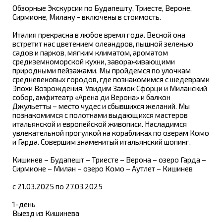
Обзорные Экскурсии по Будапешту, Триесте, Вероне,
Сирмионе, Милану - включены в стоимость.
Италия прекрасна в любое время года. Весной она
встретит нас цветением олеандров, пышной зеленью
садов и парков, мягким климатом, ароматом
средиземноморской кухни, завораживающими
природными пейзажами. Мы пройдемся по улочкам
средневековых городов, где познакомимся с шедеврами
Эпохи Возрождения. Увидим Замок Сфорци и Миланский
собор, амфитеатр «Арена ди Верона» и балкон
Джульетты – место чудес и сбывшихся желаний. Мы
познакомимся с полотнами выдающихся мастеров
итальянской и европейской живописи. Насладимся
увлекательной прогулкой на корабликах по озерам Комо
и Гарда. Совершим знаменитый итальянский шопинг.
Кишинев – Будапешт – Триесте – Верона – озеро Гарда –
Сирмионе – Милан – озеро Комо – Аутлет – Кишинев
с 21.03.2025 по 27.03.2025
1-день
Выезд из Кишинева