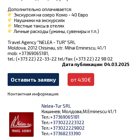
Дополнительно оплачивается:
Экскурсия на озеро Комо - 40 Евро
Наушники на экскурсиях
Местные таксы в отелях
Личные расходы (ужины, сувениры и т.п.)
Travel Agency "NELEA - TUR" SRL
Moldova, 2012 Chisinau, str. Mihai Eminescu, 41/1
mob: +37369065181,
tel.: (+373 22) 22-33-22 tel/fax: (+373 22) 22 98 02
Дата публикации: 04.03.2025
Оставить заявку
от 430€
Контактная информация:
Nelea-Tur SRL
Кишинев; Молдова,M.Eminescu 41/1
Тел.:
+37369065181
Тел.:
+373022223322
Тел.:
+373022229802
Тел.:
+37368233390