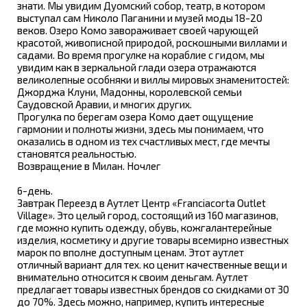
знати. Мы увидим Дуомский собор, театр, в котором
выступал сам Николо Паганини и музей моды 18-20
веков. Озеро Комо завораживает своей чарующей
красотой, живописной природой, роскошными виллами и
садами. Во время прогулке на кораблие с гидом, мы
увидим как в зеркальной глади озера отражаются
великолепные особняки и виллы мировых знаменитостей:
Джорджа Клуни, Мадонны, королевской семьи
Саудовской Аравии, и многих других.
Прогулка по берегам озера Комо дает ощущение
гармонии и полноты жизни, здесь мы понимаем, что
оказались в одном из тех счастливых мест, где мечты
становятся реальностью.
Возвращение в Милан. Ночлег
6-день.
Завтрак Переезд в Аутлет Центр «Franciacorta Outlet
Village». Это целый город, состоящий из 160 магазинов,
где можно купить одежду, обувь, кожгалантерейные
изделия, косметику и другие товары всемирно известных
марок по вполне доступным ценам. Этот аутлет
отличный вариант для тех. ко ценит качественные вещи и
внимательно относится к своим деньгам. Аутлет
предлагает товары известных брендов со скидками от 30
до 70%. Здесь можно, например, купить интересные