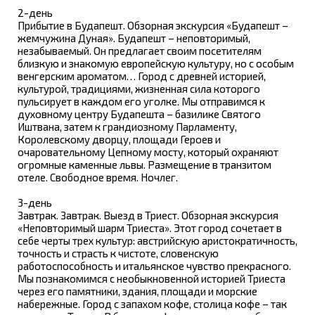
2-день
Прибытие в Будапешт. Обзорная экскурсия «Будапешт –
жемчужина Дуная». Будапешт – неповторимый,
незабываемый. Он предлагает своим посетителям
близкую и знакомую европейскую культуру, но с особым
венгерским ароматом… Город с древней историей,
культурой, традициями, жизненная сила которого
пульсирует в каждом его уголке. Мы отправимся к
духовному центру Будапешта – базилике Святого
Иштвана, затем к грандиозному Парламенту,
Королевскому дворцу, площади Героев и
очаровательному Цепному мосту, который охраняют
огромные каменные львы. Размещение в транзитом
отеле. Свободное время. Ночлег.
3-день
Завтрак. Завтрак. Выезд в Триест. Обзорная экскурсия
«Неповторимый шарм Триеста». Этот город сочетает в
себе черты трех культур: австрийскую аристократичность,
точность и страсть к чистоте, словенскую
работоспособность и итальянское чувство прекрасного.
Мы познакомимся с необыкновенной историей Триеста
через его памятники, здания, площади и морские
набережные. Город с запахом кофе, столица кофе – так