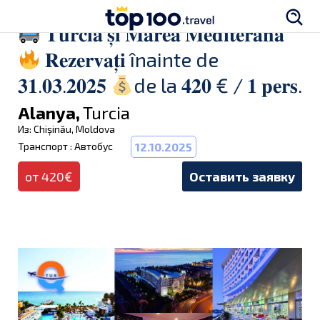
𝐓𝐮𝐫𝐜𝐢𝐚 𝐬̦𝐢 𝐌𝐚𝐫𝐞𝐚 𝐌𝐞𝐝𝐢𝐭𝐞𝐫𝐚𝐧𝐚̆
𝐑𝐞𝐳𝐞𝐫𝐯𝐚𝐭̦𝐢 înainte de
𝟑𝟏.𝟎𝟑.𝟐𝟎𝟐𝟓
de la 𝟒𝟐𝟎 € / 𝟏 𝐩𝐞𝐫𝐬.
Alanya,
Turcia
Из: Chișinău, Moldova
Транспорт : Автобус
12.10.2025
от 420€
Оставить заявку