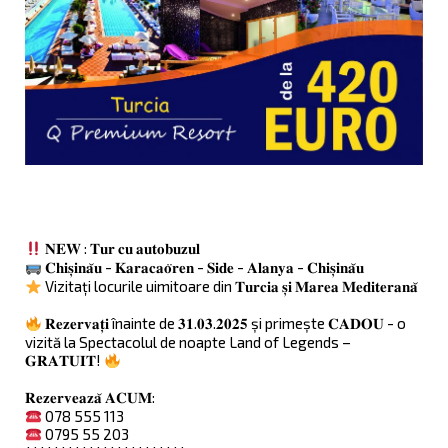
𝐍𝐄𝐖 : 𝐓𝐮𝐫 𝐜𝐮 𝐚𝐮𝐭𝐨𝐛𝐮𝐳𝐮𝐥
𝐂𝐡𝐢𝐬̦𝐢𝐧𝐚̆𝐮 - 𝐊𝐚𝐫𝐚𝐜𝐚𝐨̈𝐫𝐞𝐧 - 𝐒𝐢𝐝𝐞 - 𝐀𝐥𝐚𝐧𝐲𝐚 - 𝐂𝐡𝐢𝐬̦𝐢𝐧𝐚̆𝐮
Vizitați locurile uimitoare din 𝐓𝐮𝐫𝐜𝐢𝐚 𝐬̦𝐢 𝐌𝐚𝐫𝐞𝐚 𝐌𝐞𝐝𝐢𝐭𝐞𝐫𝐚𝐧𝐚̆
𝐑𝐞𝐳𝐞𝐫𝐯𝐚𝐭̦𝐢 înainte de 𝟑𝟏.𝟎𝟑.𝟐𝟎𝟐𝟓 și primește 𝐂𝐀𝐃𝐎𝐔 - o
vizită la Spectacolul de noapte Land of Legends –
𝐆𝐑𝐀𝐓𝐔𝐈𝐓!
𝐑𝐞𝐳𝐞𝐫𝐯𝐞𝐚𝐳𝐚̆ 𝐀𝐂𝐔𝐌:
078 555 113
0795 55 203