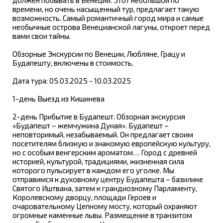
времени, но очень насыщенный тур, предлагает такую
возможность. Самый романтичный город мира и самые
необычные острова Венецианской лагуны, откроет перед
вами свои тайны.
Обзорные Экскурсии по Венеции, Любляне, Грацу и
Будапешту, включены в стоимость.
Дата тура: 05.03.2025 - 10.03.2025
1-день Выезд из Кишинева
2-день Прибытие в Будапешт. Обзорная экскурсия
«Будапешт – жемчужина Дуная». Будапешт –
неповторимый, незабываемый. Он предлагает своим
посетителям близкую и знакомую европейскую культуру,
но с особым венгерским ароматом… Город с древней
историей, культурой, традициями, жизненная сила
которого пульсирует в каждом его уголке. Мы
отправимся к духовному центру Будапешта – базилике
Святого Иштвана, затем к грандиозному Парламенту,
Королевскому дворцу, площади Героев и
очаровательному Цепному мосту, который охраняют
огромные каменные львы. Размещение в транзитом