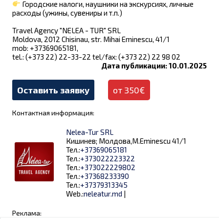
Городские налоги, наушники на экскурсиях, личные
расходы (ужины, сувениры и т.п.)
Travel Agency "NELEA - TUR" SRL
Moldova, 2012 Chisinau, str. Mihai Eminescu, 41/1
mob: +37369065181,
tel.: (+373 22) 22-33-22 tel/fax: (+373 22) 22 98 02
Дата публикации: 10.01.2025
Оставить заявку
от 350€
Контактная информация:
Nelea-Tur SRL
Кишинев; Молдова,M.Eminescu 41/1
Тел.:
+37369065181
Тел.:
+373022223322
Тел.:
+373022229802
Тел.:
+37368233390
Тел.:
+37379313345
Web.:
neleatur.md
|
Реклама: