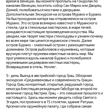
время в Венеции. Вы можете проплыть на гондолах по
каналам Венеции, посетить собор Сан Марко или Дворец
Дожей, полюбоваться мостами и дворцами.
Дополнительная Экскурсия на острова Мурано и Бурано.
На быстроходном катере мы отправляемся на остров
Мурано. Это остров всемирно известного Муранского
стекла, где в стекольных мастерских, в жаре печей,
рождаются настоящие произведения искусства. Мы
увидим, как творят мастера стеклодувы и узнаем почему
во всем мире так ценится муранское стекло. Далее
остров Бурано - сказочный остром с разноцветными
домиками. Остров рыболовов и кружевниц, которые
вручную плетут кружева известные на весь мир. Мы
прогуляемся вдоль каналов Бурано и полюбуемся
кружевными шедеврами местных мастериц.
Возвращение в отель. Ночлег.
5- день Выезд в австрийский город Грац. Обзорная
экскурсия «Средневековье и современность Граца».
Город Грац колоритный, открытый, радушный город,
некогда блестящая резиденция Габсбургов, второй по
величине город Австрии. Грац – это смешение прошлого и
настоящего. Здесь мы можем увидеть собор Святого
Эгидея, построенного в 15 столетии, здание Ратуши,
Арсенал или оружейную палату, где собрана самая