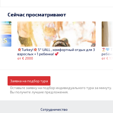
Сейчас просматривают
T
Turkey!
5* UALL , комфортный отдых для 3
ребён
взрослых + 1 ребенка!
от € 1
от € 2000
Заявка на подбор тура
Оставьте заявку на подбор индивидуального тура за минуту.
Вы получите лучшие предложения.
Сотрудничество