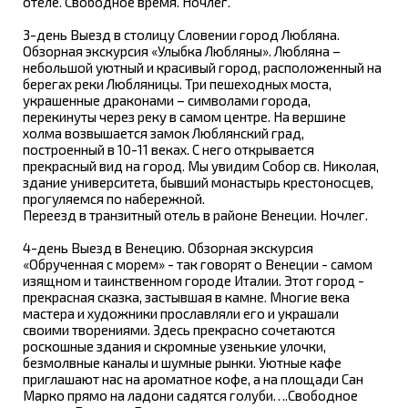
отеле. Свободное время. Ночлег.
3-день Выезд в столицу Словении город Любляна.
Обзорная экскурсия «Улыбка Любляны». Любляна –
небольшой уютный и красивый город, расположенный на
берегах реки Любляницы. Три пешеходных моста,
украшенные драконами – символами города,
перекинуты через реку в самом центре. На вершине
холма возвышается замок Люблянский град,
построенный в 10-11 веках. С него открывается
прекрасный вид на город. Мы увидим Собор св. Николая,
здание университета, бывший монастырь крестоносцев,
прогуляемся по набережной.
Переезд в транзитный отель в районе Венеции. Ночлег.
4-день Выезд в Венецию. Обзорная экскурсия
«Обрученная с морем» - так говорят о Венеции - самом
изящном и таинственном городе Италии. Этот город -
прекрасная сказка, застывшая в камне. Многие века
мастера и художники прославляли его и украшали
своими творениями. Здесь прекрасно сочетаются
роскошные здания и скромные узенькие улочки,
безмолвные каналы и шумные рынки. Уютные кафе
приглашают нас на ароматное кофе, а на площади Сан
Марко прямо на ладони садятся голуби….Свободное