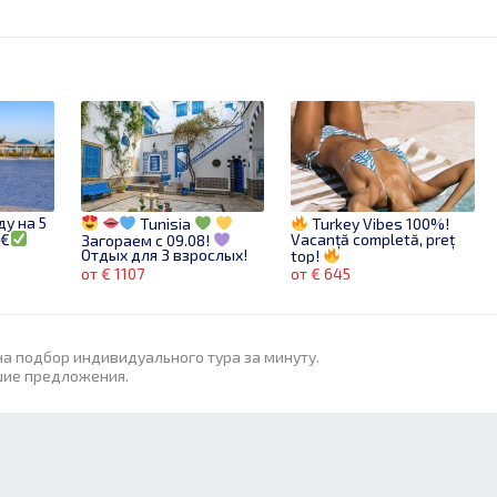
ду на 5
Tunisia
Turkey Vibes 100%!
5€
Vacanță completă, preț
Загораем с 09.08!
Отдых для 3 взрослых!
top!
14 ночей!
от € 1107
от € 645
на подбор индивидуального тура за минуту.
шие предложения.
ЭКСКУРСИОННЫЕ ТУРЫ С
Bulgaria,
Sunny
МОРСКИМ РЕЛАКСОМ
RT 5*
Beach ,Super pret !
ль в
69€
от € 325
от € 510