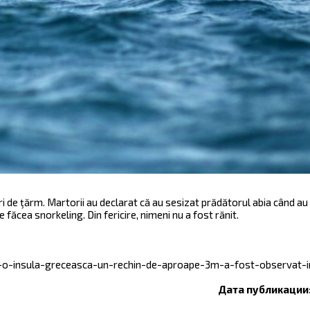
i de ţărm. Martorii au declarat că au sesizat prădătorul abia când au i
e făcea snorkeling. Din fericire, nimeni nu a fost rănit.
-o-insula-greceasca-un-rechin-de-aproape-3m-a-fost-observat-i
Дата публикации: