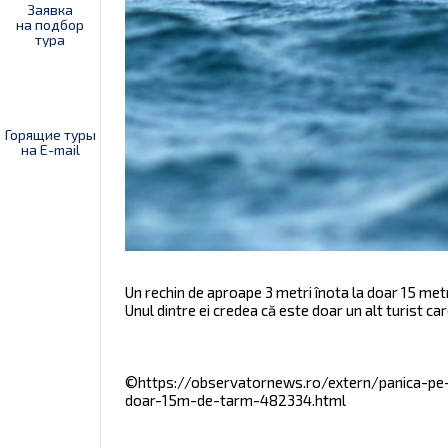
Заявка
на подбор
тура
Горящие туры
на E-mail
Un rechin de aproape 3 metri înota la doar 15 metr
Unul dintre ei credea că este doar un alt turist car
©https://observatornews.ro/extern/panica-pe
doar-15m-de-tarm-482334.html