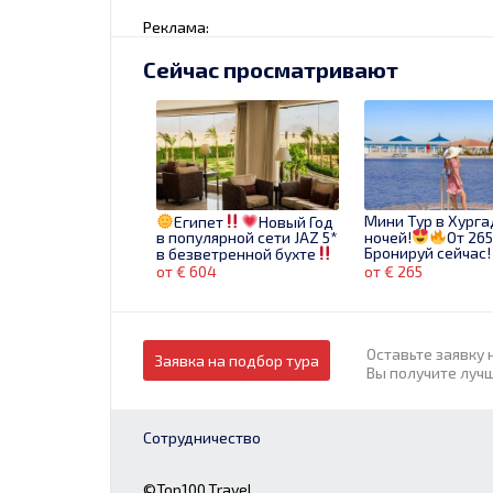
Реклама:
Сейчас просматривают
Мини Тур в Хурга
Египет
Новый Год
в популярной сети JAZ 5*
ночей!
От 26
Бронируй сейчас!
в безветренной бухте
От 604€ *Гала ужин
от € 604
от € 265
включен!
Бронируй
сейчас!
Оставьте заявку 
Заявка на подбор тура
Вы получите луч
Сотрудничество
ШВЕЙЦАРИЯ -
Египет
JAZ
ЛИХТЕНШТЕЙН + ЗАМКИ
AQUAMARINE RESO
ГЕРМАНИИ!
Роскошный оте
©Top100.Travel
Хургаде
От 6
от € 650
от € 669