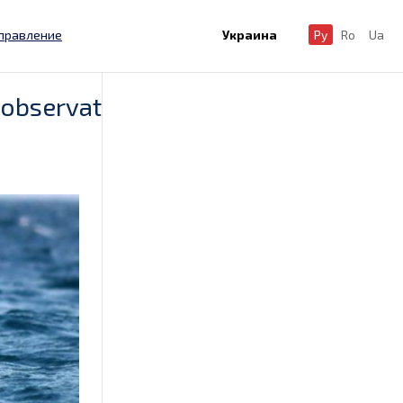
правление
Украина
Ру
Ro
Ua
 observat