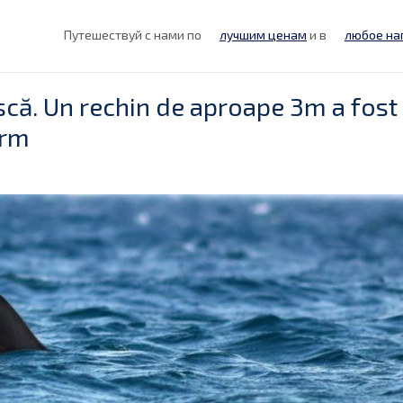
Путешествуй с нами по
лучшим ценам
и в
любое на
scă. Un rechin de aproape 3m a fost
ărm