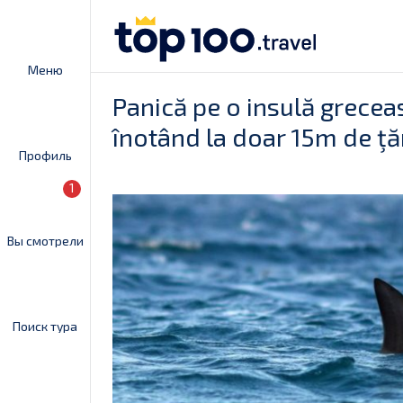
Меню
Panică pe o insulă grecea
înotând la doar 15m de ţ
Профиль
1
Вы смотрели
Поиск тура